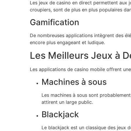
Les jeux de casino en direct permettent aux jo
croupiers, sont de plus en plus populaires da
Gamification
De nombreuses applications intègrent des élé
encore plus engageant et ludique.
Les Meilleurs Jeux à D
Les applications de casino mobile offrent une
Machines à sous
Les machines à sous sont probablement l
attirent un large public.
Blackjack
Le blackjack est un classique des jeux d