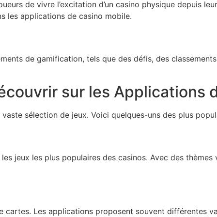
ueurs de vivre l’excitation d’un casino physique depuis leu
ns les applications de casino mobile.
ments de gamification, tels que des défis, des classements
écouvrir sur les Applications
 vaste sélection de jeux. Voici quelques-uns des plus popula
es jeux les plus populaires des casinos. Avec des thèmes va
e cartes. Les applications proposent souvent différentes va