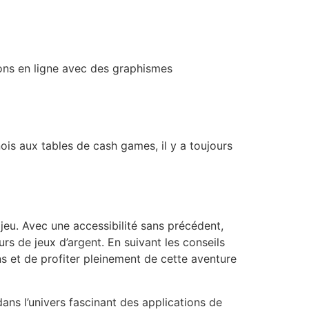
ions en ligne avec des graphismes
is aux tables de cash games, il y a toujours
e jeu. Avec une accessibilité sans précédent,
rs de jeux d’argent. En suivant les conseils
ns et de profiter pleinement de cette aventure
ns l’univers fascinant des applications de