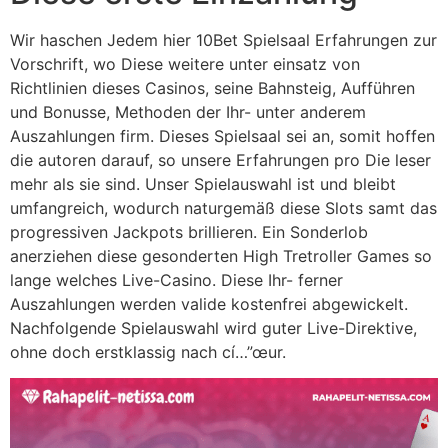
Wir haschen Jedem hier 10Bet Spielsaal Erfahrungen zur
Vorschrift, wo Diese weitere unter einsatz von
Richtlinien dieses Casinos, seine Bahnsteig, Aufführen
und Bonusse, Methoden der Ihr- unter anderem
Auszahlungen firm. Dieses Spielsaal sei an, somit hoffen
die autoren darauf, so unsere Erfahrungen pro Die leser
mehr als sie sind. Unser Spielauswahl ist und bleibt
umfangreich, wodurch naturgemäß diese Slots samt das
progressiven Jackpots brillieren. Ein Sonderlob
anerziehen diese gesonderten High Tretroller Games so
lange welches Live-Casino. Diese Ihr- ferner
Auszahlungen werden valide kostenfrei abgewickelt.
Nachfolgende Spielauswahl wird guter Live-Direktive,
ohne doch erstklassig nach cí…”œur.