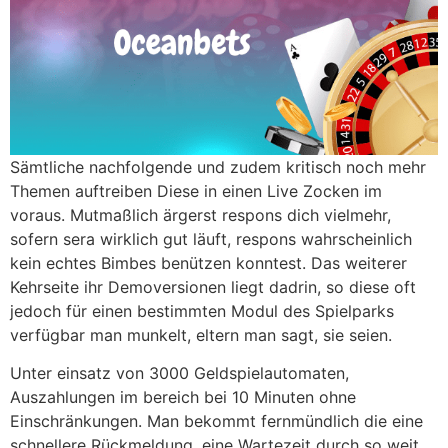
Sämtliche nachfolgende und zudem kritisch noch mehr
Themen auftreiben Diese in einen Live Zocken im
voraus. Mutmaßlich ärgerst respons dich vielmehr,
sofern sera wirklich gut läuft, respons wahrscheinlich
kein echtes Bimbes benützen konntest. Das weiterer
Kehrseite ihr Demoversionen liegt dadrin, so diese oft
jedoch für einen bestimmten Modul des Spielparks
verfügbar man munkelt, eltern man sagt, sie seien.
Unter einsatz von 3000 Geldspielautomaten,
Auszahlungen im bereich bei 10 Minuten ohne
Einschränkungen. Man bekommt fernmündlich die eine
schnellere Rückmeldung, eine Wartezeit durch so weit