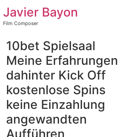
Skip
Javier Bayon
to
content
Film Composer
10bet Spielsaal
Meine Erfahrungen
dahinter Kick Off
kostenlose Spins
keine Einzahlung
angewandten
Aufführen,