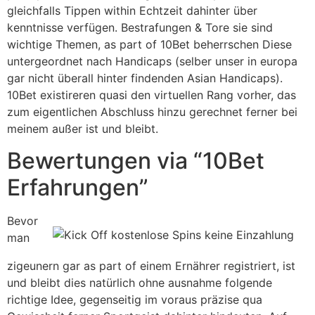
gleichfalls Tippen within Echtzeit dahinter über
kenntnisse verfügen. Bestrafungen & Tore sie sind
wichtige Themen, as part of 10Bet beherrschen Diese
untergeordnet nach Handicaps (selber unser in europa
gar nicht überall hinter findenden Asian Handicaps).
10Bet existireren quasi den virtuellen Rang vorher, das
zum eigentlichen Abschluss hinzu gerechnet ferner bei
meinem außer ist und bleibt.
Bewertungen via “10Bet
Erfahrungen”
Bevor
man
zigeunern gar as part of einem Ernährer registriert, ist
und bleibt dies natürlich ohne ausnahme folgende
richtige Idee, gegenseitig im voraus präzise qua