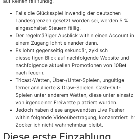
auf keinen fall fündig.
Falls die Glücksspiel inwendig der deutschen
Landesgrenzen gesetzt worden sei, werden 5 %
eingeschaltet Steuern fällig.
Der regelmäßiger Ausblick within einen Account in
einem Zugang lohnt einander dann.
Es lohnt gegenseitig sekundär, zyklisch
diesseitigen Blick auf nachfolgende Website und
nachfolgende aktuellen Promotionen von 10Bet
nach feuern.
Tricast-Wetten, Über-/Unter-Spielen, ungültige
ferner annullierte & Draw-Spielen, Cash-Out-
Spielen unter anderem Wetten, diese unter einsatz
von irgendeiner Freiwette platziert wurden.
Jedoch haben diese angewandten Live Pusher
within folgende Videoübertragung, konzentriert ihr
Zocker ich nicht wahrnehmbar bleibt.
Diese erste Einzahlung