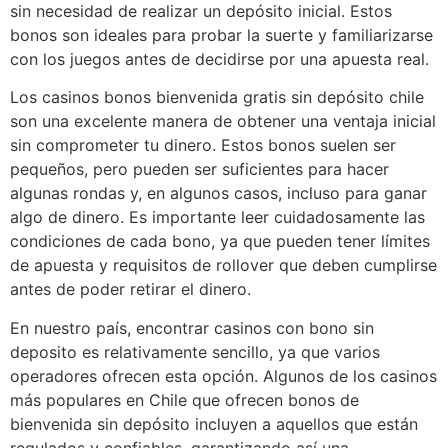
sin necesidad de realizar un depósito inicial. Estos
bonos son ideales para probar la suerte y familiarizarse
con los juegos antes de decidirse por una apuesta real.
Los casinos bonos bienvenida gratis sin depósito chile
son una excelente manera de obtener una ventaja inicial
sin comprometer tu dinero. Estos bonos suelen ser
pequeños, pero pueden ser suficientes para hacer
algunas rondas y, en algunos casos, incluso para ganar
algo de dinero. Es importante leer cuidadosamente las
condiciones de cada bono, ya que pueden tener límites
de apuesta y requisitos de rollover que deben cumplirse
antes de poder retirar el dinero.
En nuestro país, encontrar casinos con bono sin
deposito es relativamente sencillo, ya que varios
operadores ofrecen esta opción. Algunos de los casinos
más populares en Chile que ofrecen bonos de
bienvenida sin depósito incluyen a aquellos que están
regulados y confiables, garantizando así una