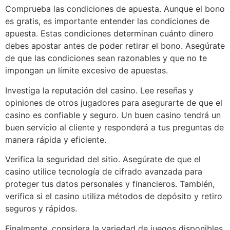
Comprueba las condiciones de apuesta. Aunque el bono
es gratis, es importante entender las condiciones de
apuesta. Estas condiciones determinan cuánto dinero
debes apostar antes de poder retirar el bono. Asegúrate
de que las condiciones sean razonables y que no te
impongan un límite excesivo de apuestas.
Investiga la reputación del casino. Lee reseñas y
opiniones de otros jugadores para asegurarte de que el
casino es confiable y seguro. Un buen casino tendrá un
buen servicio al cliente y responderá a tus preguntas de
manera rápida y eficiente.
Verifica la seguridad del sitio. Asegúrate de que el
casino utilice tecnología de cifrado avanzada para
proteger tus datos personales y financieros. También,
verifica si el casino utiliza métodos de depósito y retiro
seguros y rápidos.
Finalmente, considera la variedad de juegos disponibles.