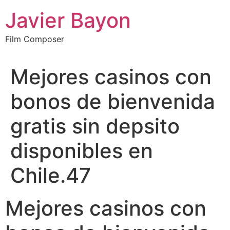
Skip
Javier Bayon
to
content
Film Composer
Mejores casinos con
bonos de bienvenida
gratis sin depsito
disponibles en
Chile.47
Mejores casinos con