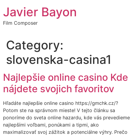
Skip
Javier Bayon
to
content
Film Composer
Category:
slovenska-casina1
Najlepšie online casino Kde
nájdete svojich favoritov
Hľadáte najlepšie online casino https://gmchk.cz/?
Potom ste na správnom mieste! V tejto článku sa
ponoríme do sveta online hazardu, kde vás prevedieme
najlepšími voľbami, ponúkami a tipmi, ako
maximalizovať svoj zážitok a potenciálne výhry. Prečo